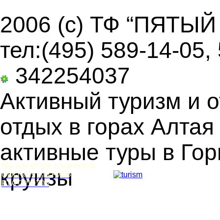
2006 (c) ТФ “ПЯТЫЙ
тел:(495) 589-14-05,
342254037
Активный туризм и о
отдых в горах Алтая
активные туры в Гор
Мы в реестре турагентств
круизы
ООО «Пятый Рим»
РТА 0019706