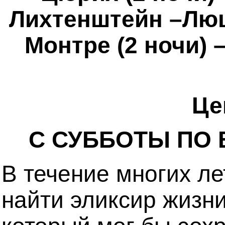
Лихтенштейн –Люце
Монтре (2 ночи) 
Це
С СУББОТЫ ПО 
В течение многих л
найти эликсир жизни