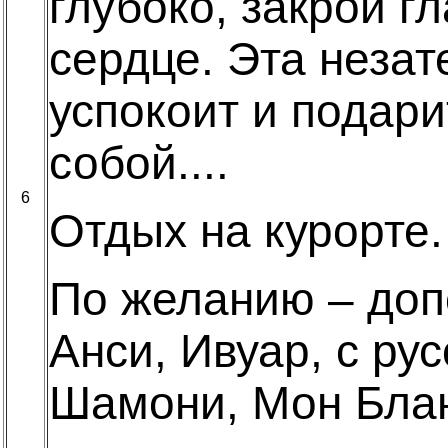
глубоко, закрой г
сердце. Эта незат
успокоит и подар
собой....
6
Отдых на курорте.
По желанию – доп
Анси, Ивуар, с ру
Шамони, Мон Блан