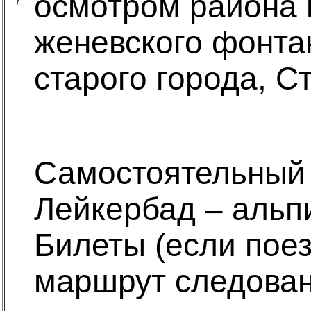
осмотром района 
7
женевского фонтан
старого города, 
Самостоятельный 
Лейкербад – альп
Билеты (если поез
маршрут следован