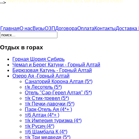
ТУРИСТИЧЕСКАЯ ФИРМА ПЯТЫЙ РИМ. ВЕСЬ МИР В ОДНОМ КЛИКЕ!
-->
Главная
О нас
Визы
ОЗП
Договора
Оплата
Контакты
Доставка
Отдых в горах
Горная Шория Сибирь
Чемал и Берег Катуни - Горный Алтай
Бирюзовая Катунь - Горный Алтай
Озеро Ая -Горный Алтай
Санаторий Корона Алтая (5*)
г/к Лесотель (5*)
Отель "Сар-Герел Алтая" (5*)
т/к Стик-тревел (5*)
т/к Печки-лавочки (5*)
Парк-Отель Ая (4*+ )
т/б Алтан (4*+ )
т/к Империя туризма (4*)
т/к Русич (4*)
т/б Шамбала К (4*)
т/к Три медведя (5*)