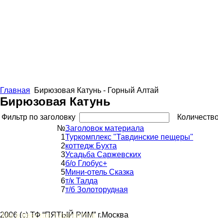
Главная
Бирюзовая Катунь - Горный Алтай
Бирюзовая Катунь
Фильтр по заголовку
Количество
№
Заголовок материала
1
Туркомплекс "Тавдинские пещеры"
2
коттедж Бухта
3
Усадьба Саржевских
4
б/о Глобус+
5
Мини-отель Сказка
6
т/к Талда
7
т/б Золоторудная
2006 (c) ТФ “ПЯТЫЙ РИМ” г.Москва
Мы в реестре турагентств