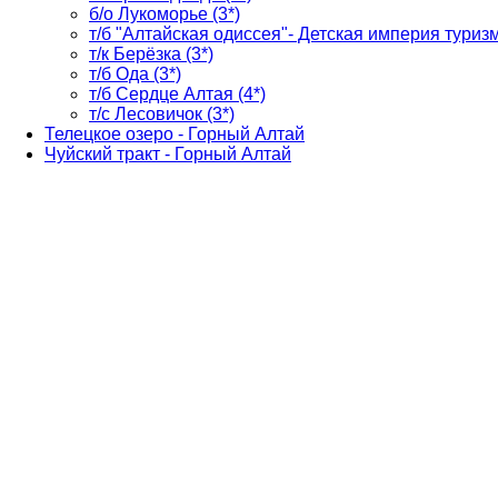
б/о Лукоморье (3*)
т/б "Алтайская одиссея"- Детская империя туризм
т/к Берёзка (3*)
т/б Ода (3*)
т/б Сердце Алтая (4*)
т/с Лесовичок (3*)
Телецкое озеро - Горный Алтай
Чуйский тракт - Горный Алтай