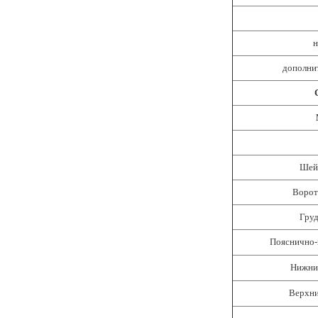
н
дополни
Шей
Ворот
Груд
Пояснично-
Нижни
Верхни