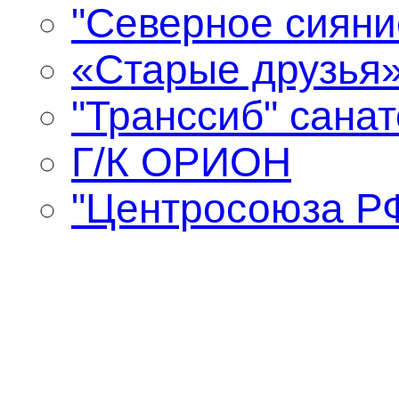
"Северное сияни
«Старые друзья»
"Транссиб" сана
Г/К ОРИОН
"Центросоюза РФ