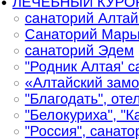
ЛЕЧЕБНЫЙ КУРОР
санаторий Алтай
Санаторий Марь
санаторий Эдем
"Родник Алтая' 
«Алтайский замо
"Благодать", оте
"Белокуриха", "К
"Россия", санато