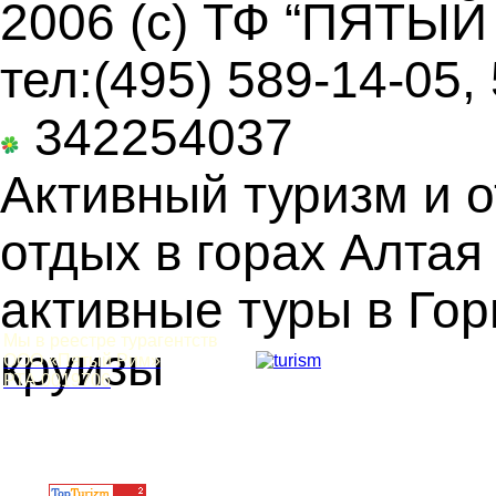
2006 (c) ТФ “ПЯТЫЙ
тел:(495) 589-14-05,
342254037
Активный туризм и о
отдых в горах Алтая
активные туры в Гор
Мы в реестре турагентств
круизы
ООО «Пятый Рим»
РТА 0019706